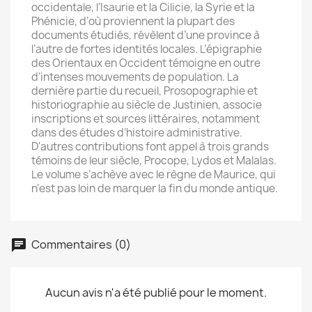
occidentale, l’Isaurie et la Cilicie, la Syrie et la
Phénicie, d’où proviennent la plupart des
documents étudiés, révèlent d’une province à
l’autre de fortes identités locales. L’épigraphie
des Orientaux en Occident témoigne en outre
d’intenses mouvements de population. La
dernière partie du recueil, Prosopographie et
historiographie au siècle de Justinien, associe
inscriptions et sources littéraires, notamment
dans des études d’histoire administrative.
D'autres contributions font appel à trois grands
témoins de leur siècle, Procope, Lydos et Malalas.
Le volume s’achève avec le règne de Maurice, qui
×
n’est pas loin de marquer la fin du monde antique.
Créer une liste d'envies
Nom de la liste d'envies
Commentaires (0)
Aucun avis n'a été publié pour le moment.
Annuler
Créer une liste d'envies