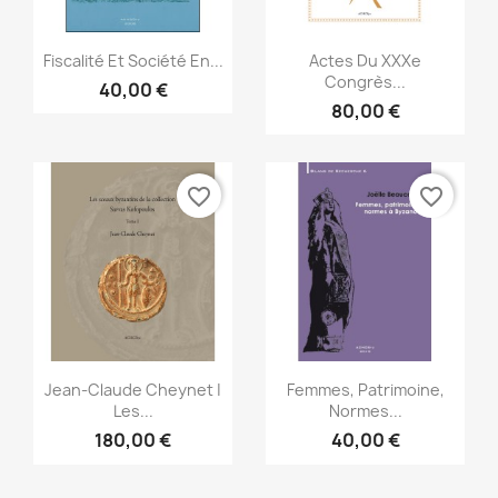
Aperçu rapide
Aperçu rapide


Fiscalité Et Société En...
Actes Du XXXe
Congrès...
40,00 €
80,00 €
favorite_border
favorite_border
Aperçu rapide
Aperçu rapide


Jean-Claude Cheynet |
Femmes, Patrimoine,
Les...
Normes...
180,00 €
40,00 €