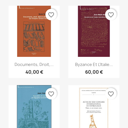
favorite_border
favorite_border
Aperçu rapide
Aperçu rapide


Documents, Droit,...
Byzance Et L'Italie...
40,00 €
60,00 €
favorite_border
favorite_border