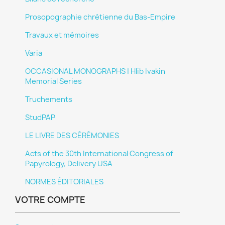
Prosopographie chrétienne du Bas-Empire
Travaux et mémoires
Varia
OCCASIONAL MONOGRAPHS | Hlib Ivakin
Memorial Series
Truchements
StudPAP
×
Créer une liste d'envies
LE LIVRE DES CÉRÉMONIES
Acts of the 30th International Congress of
Papyrology, Delivery USA
Nom de la liste d'envies
NORMES ÉDITORIALES
VOTRE COMPTE
Annuler
Créer une liste d'envies